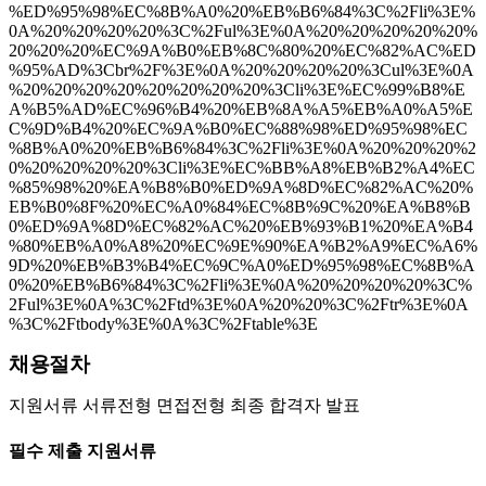
%ED%95%98%EC%8B%A0%20%EB%B6%84%3C%2Fli%3E%
0A%20%20%20%20%3C%2Ful%3E%0A%20%20%20%20%20%
20%20%20%EC%9A%B0%EB%8C%80%20%EC%82%AC%ED
%95%AD%3Cbr%2F%3E%0A%20%20%20%20%3Cul%3E%0A
%20%20%20%20%20%20%20%20%3Cli%3E%EC%99%B8%E
A%B5%AD%EC%96%B4%20%EB%8A%A5%EB%A0%A5%E
C%9D%B4%20%EC%9A%B0%EC%88%98%ED%95%98%EC
%8B%A0%20%EB%B6%84%3C%2Fli%3E%0A%20%20%20%2
0%20%20%20%20%3Cli%3E%EC%BB%A8%EB%B2%A4%EC
%85%98%20%EA%B8%B0%ED%9A%8D%EC%82%AC%20%
EB%B0%8F%20%EC%A0%84%EC%8B%9C%20%EA%B8%B
0%ED%9A%8D%EC%82%AC%20%EB%93%B1%20%EA%B4
%80%EB%A0%A8%20%EC%9E%90%EA%B2%A9%EC%A6%
9D%20%EB%B3%B4%EC%9C%A0%ED%95%98%EC%8B%A
0%20%EB%B6%84%3C%2Fli%3E%0A%20%20%20%20%3C%
2Ful%3E%0A%3C%2Ftd%3E%0A%20%20%3C%2Ftr%3E%0A
%3C%2Ftbody%3E%0A%3C%2Ftable%3E
채용절차
지원서류 서류전형 면접전형 최종 합격자 발표
필수 제출 지원서류