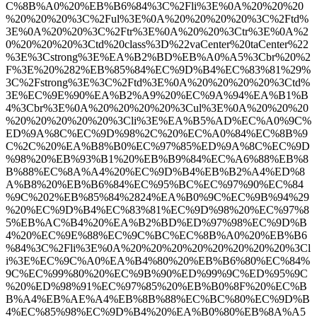
C%8B%A0%20%EB%B6%84%3C%2Fli%3E%0A%20%20%20
%20%20%20%3C%2Ful%3E%0A%20%20%20%20%3C%2Ftd%
3E%0A%20%20%3C%2Ftr%3E%0A%20%20%3Ctr%3E%0A%2
0%20%20%20%3Ctd%20class%3D%22vaCenter%20taCenter%22
%3E%3Cstrong%3E%EA%B2%BD%EB%A0%A5%3Cbr%20%2
F%3E%20%282%EB%85%84%EC%9D%B4%EC%83%81%29%
3C%2Fstrong%3E%3C%2Ftd%3E%0A%20%20%20%20%3Ctd%
3E%EC%9E%90%EA%B2%A9%20%EC%9A%94%EA%B1%B
4%3Cbr%3E%0A%20%20%20%20%3Cul%3E%0A%20%20%20
%20%20%20%20%20%3Cli%3E%EA%B5%AD%EC%A0%9C%
ED%9A%8C%EC%9D%98%2C%20%EC%A0%84%EC%8B%9
C%2C%20%EA%B8%B0%EC%97%85%ED%9A%8C%EC%9D
%98%20%EB%93%B1%20%EB%B9%84%EC%A6%88%EB%8
B%88%EC%8A%A4%20%EC%9D%B4%EB%B2%A4%ED%8
A%B8%20%EB%B6%84%EC%95%BC%EC%97%90%EC%84
%9C%202%EB%85%84%2824%EA%B0%9C%EC%9B%94%29
%20%EC%9D%B4%EC%83%81%EC%9D%98%20%EC%97%8
5%EB%AC%B4%20%EA%B2%BD%ED%97%98%EC%9D%B
4%20%EC%9E%88%EC%9C%BC%EC%8B%A0%20%EB%B6
%84%3C%2Fli%3E%0A%20%20%20%20%20%20%20%20%3Cl
i%3E%EC%9C%A0%EA%B4%80%20%EB%B6%80%EC%84%
9C%EC%99%80%20%EC%9B%90%ED%99%9C%ED%95%9C
%20%ED%98%91%EC%97%85%20%EB%B0%8F%20%EC%B
B%A4%EB%AE%A4%EB%8B%88%EC%BC%80%EC%9D%B
4%EC%85%98%EC%9D%B4%20%EA%B0%80%EB%8A%A5