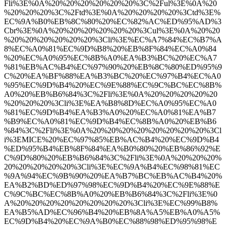
Fli%3E%0A%20%20%20%20%20%20%3C%2Ful%3E%0A%20
%20%20%20%3C%2Ftd%3E%0A%20%20%20%20%3Ctd%3E%
EC%9A%B0%EB%8C%80%20%EC%82%AC%ED%95%AD%3
Cbr%3E%0A%20%20%20%20%20%20%3Cul%3E%0A%20%20
%20%20%20%20%20%20%3Cli%3E%EC%A7%84%EC%B7%A
8%EC%A0%81%EC%9D%B8%20%EB%8F%84%EC%A0%84
%20%EC%A0%95%EC%8B%A0%EA%B3%BC%20%EC%A7
%81%EB%AC%B4%EC%97%90%20%EB%8C%80%ED%95%9
C%20%EA%BF%88%EA%B3%BC%20%EC%97%B4%EC%A0
%95%EC%9D%B4%20%EC%9E%88%EC%9C%BC%EC%8B%
A0%20%EB%B6%84%3C%2Fli%3E%0A%20%20%20%20%20
%20%20%20%3Cli%3E%EA%B8%8D%EC%A0%95%EC%A0
%81%EC%9D%B4%EA%B3%A0%20%EC%A0%81%EA%B7
%B9%EC%A0%81%EC%9D%B4%EC%8B%A0%20%EB%B6
%84%3C%2Fli%3E%0A%20%20%20%20%20%20%20%20%3Cl
i%3EMICE%20%EC%97%85%EB%AC%B4%20%EC%9D%B4
%ED%95%B4%EB%8F%84%EA%B0%80%20%EB%86%92%E
C%9D%80%20%EB%B6%84%3C%2Fli%3E%0A%20%20%20%
20%20%20%20%20%3Cli%3E%EC%9A%B4%EC%98%81%EC
%9A%94%EC%9B%90%20%EA%B7%BC%EB%AC%B4%20%
EA%B2%BD%ED%97%98%EC%9D%B4%20%EC%9E%88%E
C%9C%BC%EC%8B%A0%20%EB%B6%84%3C%2Fli%3E%0
A%20%20%20%20%20%20%20%20%3Cli%3E%EC%99%B8%
EA%B5%AD%EC%96%B4%20%EB%8A%A5%EB%A0%A5%
EC%9D%B4%20%EC%9A%B0%EC%88%98%ED%95%98%E