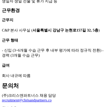
생일자 생일 선물 및 휴가 지급 등
근무환경
근무지
C&P 본사 사무실 (
서울특별시 강남구 논현로157길 32, 5층
)
근무 형태
- 신입 (3~6개월 수습 근무 후 내부 평가에 따라 정규직 전환) -
경력 (3개월 수습 근무)
급여
회사 내규에 따름
문의처
(주)크리스앤파트너스 채용 담당
recruitment@chrisandpartners.co