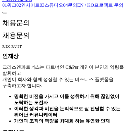
0
1
워크
0
2
인사이트
0
3
스튜디오
0
4
문의
EN
/
KO
프로젝트 문의
채용문의
채용문의
RECRUIT
인재상
크리스앤파트너스는 파트너인 C&Per 개인이 본인의 역량을
발휘하고
개인이 회사와 함께 성장할 수 있는 비즈니스 플랫폼을
구축하고자 합니다.
명확한 비전을 가지고 이를 성취하기 위해 끊임없이
노력하는 도전자
이러한 생각과 비전을 논리적으로 잘 전달할 수 있는
뛰어난 커뮤니케이터
개인과 조직의 역량을 최대화 하는 유연한 인재