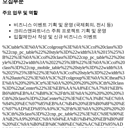
모집부문
주요 업무 및 역할
비즈니스 이벤트 기획 및 운영 (국제회의, 전시 등)
크리스앤파트너스 주최 프로젝트 기획 및 운영
입찰제안서 작성 및 신규 비즈니스 이벤트
%3Ctable%3E%0A%3Ccolgroup%3E%0A%3Ccol%20class%3D
%22cnp_pc_table%22%20style%3D%22width%3A%2015%25%3
B%22%3E%0A%3Ccol%20class%3D%22cnp_pc_table%22%20st
yle%3D%22width%3A%2022%25%3B%22%3E%0A%3Ccol%20
class%3D%22cnp_mobile_table%22%20style%3D%22width%3A
%2025%25%3B%22%3E%0A%3Ccol%20style%3D%22width%3
A%20auto%22%3E%0A%3C%2Fcolgroup%3E%0A%3Cthead%3
E%0A%20%20%3Ctr%3E%0A%20%20%20%20%3Cth%20class
%3D%22taCenter%22%3E%EB%AA%A8%EC%A7%91%EB%
B6%80%EB%AC%B8%3C%2Fth%3E%0A%20%20%20%20%3
Cth%20class%3D%22taCenter%22%3E%EC%A3%BC%EC%9A
%94%20%EC%97%85%EB%AC%B4%20%EB%B0%8F%20%E
C%97%AD%ED%95%A0%3C%2Fth%3E%0A%20%20%20%20
%3Cth%20class%3D%22cnp_pc_table%22%3E%EC%9E%90%E
A%B2%A9%20%EC%9A%94%EA%B1%B4%20%EB%B0%8F
%20%EC%9A%B0%EB%8C%80%EC%82%AC%ED%95%AD