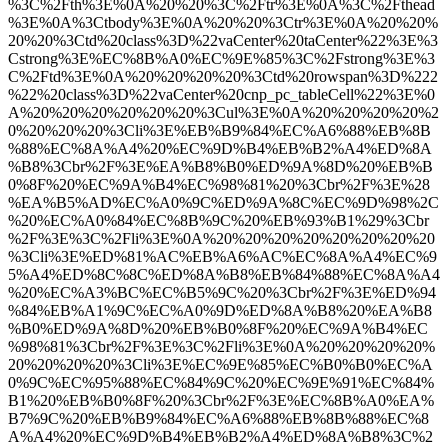
%3C%2Fth%3E%0A%20%20%3C%2Ftr%3E%0A%3C%2Fthead
%3E%0A%3Ctbody%3E%0A%20%20%3Ctr%3E%0A%20%20%
20%20%3Ctd%20class%3D%22vaCenter%20taCenter%22%3E%3
Cstrong%3E%EC%8B%A0%EC%9E%85%3C%2Fstrong%3E%3
C%2Ftd%3E%0A%20%20%20%20%3Ctd%20rowspan%3D%222
%22%20class%3D%22vaCenter%20cnp_pc_tableCell%22%3E%0
A%20%20%20%20%20%20%3Cul%3E%0A%20%20%20%20%2
0%20%20%20%3Cli%3E%EB%B9%84%EC%A6%88%EB%8B
%88%EC%8A%A4%20%EC%9D%B4%EB%B2%A4%ED%8A
%B8%3Cbr%2F%3E%EA%B8%B0%ED%9A%8D%20%EB%B
0%8F%20%EC%9A%B4%EC%98%81%20%3Cbr%2F%3E%28
%EA%B5%AD%EC%A0%9C%ED%9A%8C%EC%9D%98%2C
%20%EC%A0%84%EC%8B%9C%20%EB%93%B1%29%3Cbr
%2F%3E%3C%2Fli%3E%0A%20%20%20%20%20%20%20%20
%3Cli%3E%ED%81%AC%EB%A6%AC%EC%8A%A4%EC%9
5%A4%ED%8C%8C%ED%8A%B8%EB%84%88%EC%8A%A4
%20%EC%A3%BC%EC%B5%9C%20%3Cbr%2F%3E%ED%94
%84%EB%A1%9C%EC%A0%9D%ED%8A%B8%20%EA%B8
%B0%ED%9A%8D%20%EB%B0%8F%20%EC%9A%B4%EC
%98%81%3Cbr%2F%3E%3C%2Fli%3E%0A%20%20%20%20%
20%20%20%20%3Cli%3E%EC%9E%85%EC%B0%B0%EC%A
0%9C%EC%95%88%EC%84%9C%20%EC%9E%91%EC%84%
B1%20%EB%B0%8F%20%3Cbr%2F%3E%EC%8B%A0%EA%
B7%9C%20%EB%B9%84%EC%A6%88%EB%8B%88%EC%8
A%A4%20%EC%9D%B4%EB%B2%A4%ED%8A%B8%3C%2