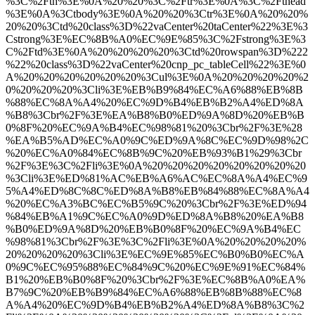
%3C%2Fth%3E%0A%20%20%3C%2Ftr%3E%0A%3C%2Fthead
%3E%0A%3Ctbody%3E%0A%20%20%3Ctr%3E%0A%20%20%
20%20%3Ctd%20class%3D%22vaCenter%20taCenter%22%3E%3
Cstrong%3E%EC%8B%A0%EC%9E%85%3C%2Fstrong%3E%3
C%2Ftd%3E%0A%20%20%20%20%3Ctd%20rowspan%3D%222
%22%20class%3D%22vaCenter%20cnp_pc_tableCell%22%3E%0
A%20%20%20%20%20%20%3Cul%3E%0A%20%20%20%20%2
0%20%20%20%3Cli%3E%EB%B9%84%EC%A6%88%EB%8B
%88%EC%8A%A4%20%EC%9D%B4%EB%B2%A4%ED%8A
%B8%3Cbr%2F%3E%EA%B8%B0%ED%9A%8D%20%EB%B
0%8F%20%EC%9A%B4%EC%98%81%20%3Cbr%2F%3E%28
%EA%B5%AD%EC%A0%9C%ED%9A%8C%EC%9D%98%2C
%20%EC%A0%84%EC%8B%9C%20%EB%93%B1%29%3Cbr
%2F%3E%3C%2Fli%3E%0A%20%20%20%20%20%20%20%20
%3Cli%3E%ED%81%AC%EB%A6%AC%EC%8A%A4%EC%9
5%A4%ED%8C%8C%ED%8A%B8%EB%84%88%EC%8A%A4
%20%EC%A3%BC%EC%B5%9C%20%3Cbr%2F%3E%ED%94
%84%EB%A1%9C%EC%A0%9D%ED%8A%B8%20%EA%B8
%B0%ED%9A%8D%20%EB%B0%8F%20%EC%9A%B4%EC
%98%81%3Cbr%2F%3E%3C%2Fli%3E%0A%20%20%20%20%
20%20%20%20%3Cli%3E%EC%9E%85%EC%B0%B0%EC%A
0%9C%EC%95%88%EC%84%9C%20%EC%9E%91%EC%84%
B1%20%EB%B0%8F%20%3Cbr%2F%3E%EC%8B%A0%EA%
B7%9C%20%EB%B9%84%EC%A6%88%EB%8B%88%EC%8
A%A4%20%EC%9D%B4%EB%B2%A4%ED%8A%B8%3C%2