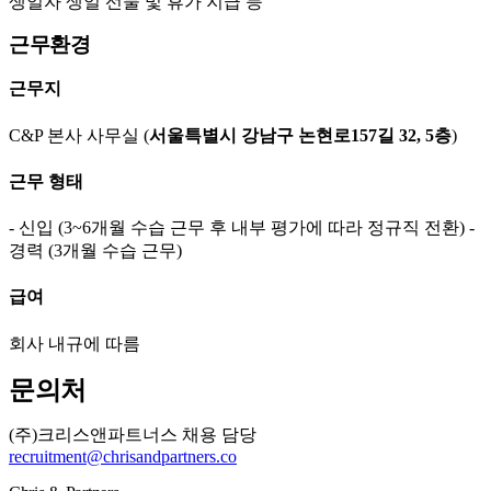
생일자 생일 선물 및 휴가 지급 등
근무환경
근무지
C&P 본사 사무실 (
서울특별시 강남구 논현로157길 32, 5층
)
근무 형태
- 신입 (3~6개월 수습 근무 후 내부 평가에 따라 정규직 전환) -
경력 (3개월 수습 근무)
급여
회사 내규에 따름
문의처
(주)크리스앤파트너스 채용 담당
recruitment@chrisandpartners.co