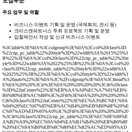
모집부문
주요 업무 및 역할
비즈니스 이벤트 기획 및 운영 (국제회의, 전시 등)
크리스앤파트너스 주최 프로젝트 기획 및 운영
입찰제안서 작성 및 신규 비즈니스 이벤트
%3Ctable%3E%0A%3Ccolgroup%3E%0A%3Ccol%20class%3D
%22cnp_pc_table%22%20style%3D%22width%3A%2015%25%3
B%22%3E%0A%3Ccol%20class%3D%22cnp_pc_table%22%20st
yle%3D%22width%3A%2022%25%3B%22%3E%0A%3Ccol%20
class%3D%22cnp_mobile_table%22%20style%3D%22width%3A
%2025%25%3B%22%3E%0A%3Ccol%20style%3D%22width%3
A%20auto%22%3E%0A%3C%2Fcolgroup%3E%0A%3Cthead%3
E%0A%20%20%3Ctr%3E%0A%20%20%20%20%3Cth%20class
%3D%22taCenter%22%3E%EB%AA%A8%EC%A7%91%EB%
B6%80%EB%AC%B8%3C%2Fth%3E%0A%20%20%20%20%3
Cth%20class%3D%22taCenter%22%3E%EC%A3%BC%EC%9A
%94%20%EC%97%85%EB%AC%B4%20%EB%B0%8F%20%E
C%97%AD%ED%95%A0%3C%2Fth%3E%0A%20%20%20%20
%3Cth%20class%3D%22cnp_pc_table%22%3E%EC%9E%90%E
A%B2%A9%20%EC%9A%94%EA%B1%B4%20%EB%B0%8F
%20%EC%9A%B0%EB%8C%80%EC%82%AC%ED%95%AD