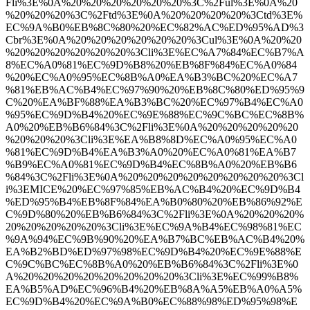
Fli%3E%0A%20%20%20%20%20%20%3C%2Ful%3E%0A%20
%20%20%20%3C%2Ftd%3E%0A%20%20%20%20%3Ctd%3E%
EC%9A%B0%EB%8C%80%20%EC%82%AC%ED%95%AD%3
Cbr%3E%0A%20%20%20%20%20%20%3Cul%3E%0A%20%20
%20%20%20%20%20%20%3Cli%3E%EC%A7%84%EC%B7%A
8%EC%A0%81%EC%9D%B8%20%EB%8F%84%EC%A0%84
%20%EC%A0%95%EC%8B%A0%EA%B3%BC%20%EC%A7
%81%EB%AC%B4%EC%97%90%20%EB%8C%80%ED%95%9
C%20%EA%BF%88%EA%B3%BC%20%EC%97%B4%EC%A0
%95%EC%9D%B4%20%EC%9E%88%EC%9C%BC%EC%8B%
A0%20%EB%B6%84%3C%2Fli%3E%0A%20%20%20%20%20
%20%20%20%3Cli%3E%EA%B8%8D%EC%A0%95%EC%A0
%81%EC%9D%B4%EA%B3%A0%20%EC%A0%81%EA%B7
%B9%EC%A0%81%EC%9D%B4%EC%8B%A0%20%EB%B6
%84%3C%2Fli%3E%0A%20%20%20%20%20%20%20%20%3Cl
i%3EMICE%20%EC%97%85%EB%AC%B4%20%EC%9D%B4
%ED%95%B4%EB%8F%84%EA%B0%80%20%EB%86%92%E
C%9D%80%20%EB%B6%84%3C%2Fli%3E%0A%20%20%20%
20%20%20%20%20%3Cli%3E%EC%9A%B4%EC%98%81%EC
%9A%94%EC%9B%90%20%EA%B7%BC%EB%AC%B4%20%
EA%B2%BD%ED%97%98%EC%9D%B4%20%EC%9E%88%E
C%9C%BC%EC%8B%A0%20%EB%B6%84%3C%2Fli%3E%0
A%20%20%20%20%20%20%20%20%3Cli%3E%EC%99%B8%
EA%B5%AD%EC%96%B4%20%EB%8A%A5%EB%A0%A5%
EC%9D%B4%20%EC%9A%B0%EC%88%98%ED%95%98%E