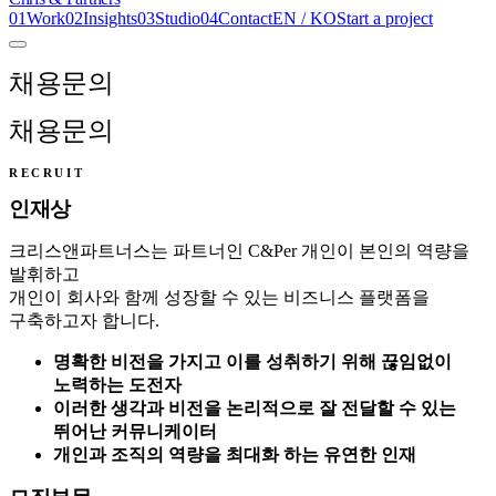
0
1
Work
0
2
Insights
0
3
Studio
0
4
Contact
EN
/
KO
Start a project
채용문의
채용문의
RECRUIT
인재상
크리스앤파트너스는 파트너인 C&Per 개인이 본인의 역량을
발휘하고
개인이 회사와 함께 성장할 수 있는 비즈니스 플랫폼을
구축하고자 합니다.
명확한 비전을 가지고 이를 성취하기 위해 끊임없이
노력하는 도전자
이러한 생각과 비전을 논리적으로 잘 전달할 수 있는
뛰어난 커뮤니케이터
개인과 조직의 역량을 최대화 하는 유연한 인재