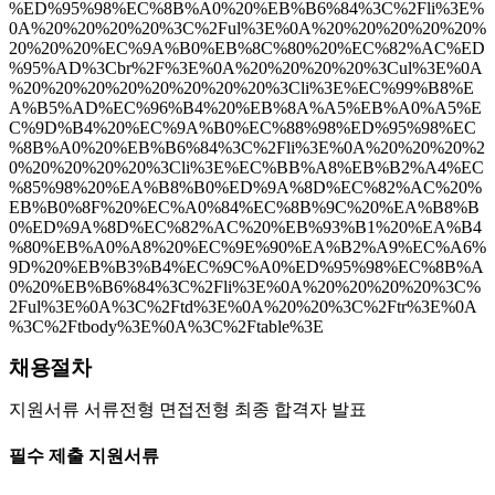
%ED%95%98%EC%8B%A0%20%EB%B6%84%3C%2Fli%3E%
0A%20%20%20%20%3C%2Ful%3E%0A%20%20%20%20%20%
20%20%20%EC%9A%B0%EB%8C%80%20%EC%82%AC%ED
%95%AD%3Cbr%2F%3E%0A%20%20%20%20%3Cul%3E%0A
%20%20%20%20%20%20%20%20%3Cli%3E%EC%99%B8%E
A%B5%AD%EC%96%B4%20%EB%8A%A5%EB%A0%A5%E
C%9D%B4%20%EC%9A%B0%EC%88%98%ED%95%98%EC
%8B%A0%20%EB%B6%84%3C%2Fli%3E%0A%20%20%20%2
0%20%20%20%20%3Cli%3E%EC%BB%A8%EB%B2%A4%EC
%85%98%20%EA%B8%B0%ED%9A%8D%EC%82%AC%20%
EB%B0%8F%20%EC%A0%84%EC%8B%9C%20%EA%B8%B
0%ED%9A%8D%EC%82%AC%20%EB%93%B1%20%EA%B4
%80%EB%A0%A8%20%EC%9E%90%EA%B2%A9%EC%A6%
9D%20%EB%B3%B4%EC%9C%A0%ED%95%98%EC%8B%A
0%20%EB%B6%84%3C%2Fli%3E%0A%20%20%20%20%3C%
2Ful%3E%0A%3C%2Ftd%3E%0A%20%20%3C%2Ftr%3E%0A
%3C%2Ftbody%3E%0A%3C%2Ftable%3E
채용절차
지원서류 서류전형 면접전형 최종 합격자 발표
필수 제출 지원서류