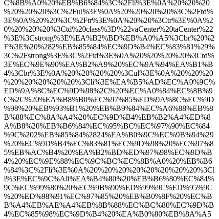
C%8B%A0%20%EB%B6%84%3C%2Fli%3E%0A%20%20%20
%20%20%20%3C%2Ful%3E%0A%20%20%20%20%3C%2Ftd%
3E%0A%20%20%3C%2Ftr%3E%0A%20%20%3Ctr%3E%0A%2
0%20%20%20%3Ctd%20class%3D%22vaCenter%20taCenter%22
%3E%3Cstrong%3E%EA%B2%BD%EB%A0%A5%3Cbr%20%2
F%3E%20%282%EB%85%84%EC%9D%B4%EC%83%81%29%
3C%2Fstrong%3E%3C%2Ftd%3E%0A%20%20%20%20%3Ctd%
3E%EC%9E%90%EA%B2%A9%20%EC%9A%94%EA%B1%B
4%3Cbr%3E%0A%20%20%20%20%3Cul%3E%0A%20%20%20
%20%20%20%20%20%3Cli%3E%EA%B5%AD%EC%A0%9C%
ED%9A%8C%EC%9D%98%2C%20%EC%A0%84%EC%8B%9
C%2C%20%EA%B8%B0%EC%97%85%ED%9A%8C%EC%9D
%98%20%EB%93%B1%20%EB%B9%84%EC%A6%88%EB%8
B%88%EC%8A%A4%20%EC%9D%B4%EB%B2%A4%ED%8
A%B8%20%EB%B6%84%EC%95%BC%EC%97%90%EC%84
%9C%202%EB%85%84%2824%EA%B0%9C%EC%9B%94%29
%20%EC%9D%B4%EC%83%81%EC%9D%98%20%EC%97%8
5%EB%AC%B4%20%EA%B2%BD%ED%97%98%EC%9D%B
4%20%EC%9E%88%EC%9C%BC%EC%8B%A0%20%EB%B6
%84%3C%2Fli%3E%0A%20%20%20%20%20%20%20%20%3Cl
i%3E%EC%9C%A0%EA%B4%80%20%EB%B6%80%EC%84%
9C%EC%99%80%20%EC%9B%90%ED%99%9C%ED%95%9C
%20%ED%98%91%EC%97%85%20%EB%B0%8F%20%EC%B
B%A4%EB%AE%A4%EB%8B%88%EC%BC%80%EC%9D%B
4%EC%85%98%EC%9D%B4%20%EA%B0%80%EB%8A%A5