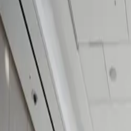
국제행사 기획 및 운영
Participant
150여명 이상
The Future is Vertical : The Global Rise of Sh
본 행사는
글로벌 숏폼 미디어 산업의 현재와 미래를 조망하고
기획
되었으며, 로비와 메인 행사장 전반에
브랜드 컬러와 시각
다국적 연사와 참가자를 고려해 영어·중국어·한국어 동시통역 
집중도와 행사 흐름을 높이는 동시에 자유롭고 밀도 높은 네트
크리스앤파트너스는 행사 전반의 기획 및 운영을 총괄
하며
공간
실행이 유기적으로 연결되는 완성도 높은 행사 운영
을 구현했습